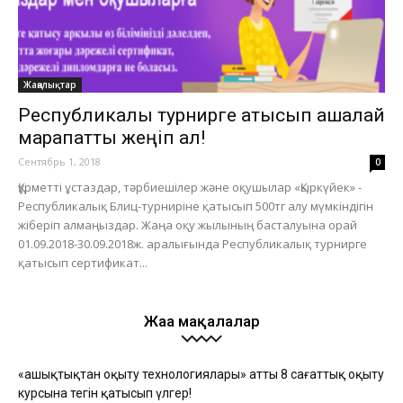
Жаңалықтар
Республикалық турнирге қатысып ақшалай
марапатты жеңіп ал!
Сентябрь 1, 2018
0
Құрметті ұстаздар, тәрбиешілер және оқушылар «Қыркүйек» -
Республикалық Блиц-турниріне қатысып 500тг алу мүмкіндігін
жіберіп алмаңыздар. Жаңа оқу жылының басталуына орай
01.09.2018-30.09.2018ж. аралығында Республикалық турнирге
қатысып сертификат...
Жаңа мақалалар
«Қашықтықтан оқыту технологиялары» атты 8 сағаттық оқыту
курсына тегін қатысып үлгер!