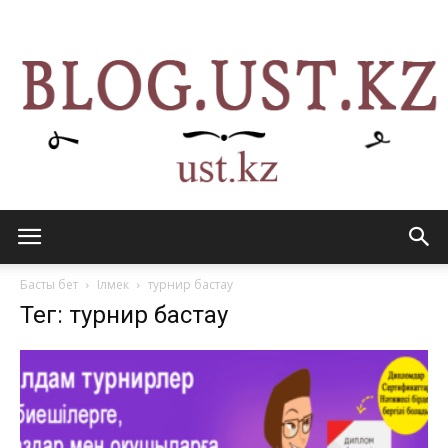
blog.ust.kz
Басты бет
Ілмек
турнир бастау
Тег: турнир бастау
—
конкурстар