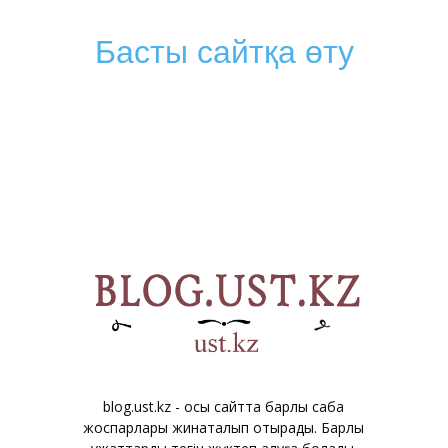
Басты сайтқа өту
blog.ust.kz - осы сайтта барлық сабақ
жоспарлары жинақталып отырады. Барлық