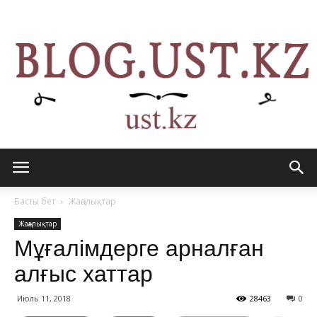
blog.ust.kz
Басты бет
Жаңалықтар
Жаңалықтар
Мұғалімдерге арналған
—
алғыс хаттар
Июль 11, 2018
28463
0
конкурстар