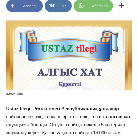
Facebook
VK
WhatsApp
алғыс хат
Ustaz tilegi – Ұстаз тілегі Республикалық ұстаздар
сайтынан сіз өзіңізге және әріптестеріңізге
тегін алғыс хат
алуыңызға болады. Ол үшін сайтқа тіркеліп 5 материал
жариялау керек. Қазіргі уақытта сайттан 15 000 астам