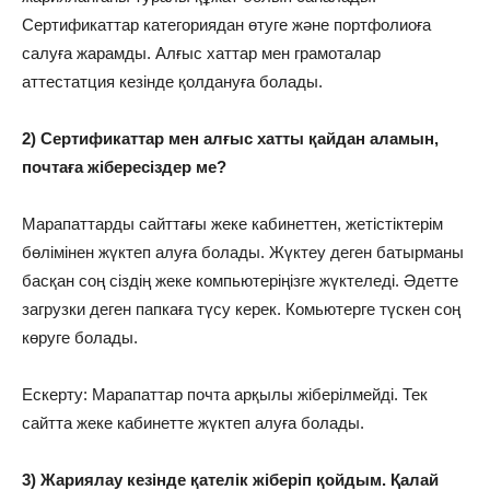
Сертификаттар категориядан өтуге және портфолиоға
салуға жарамды. Алғыс хаттар мен грамоталар
аттестатция кезінде қолдануға болады.
2) Сертификаттар мен алғыс хатты қайдан аламын,
почтаға жібересіздер ме?
Марапаттарды сайттағы жеке кабинеттен, жетістіктерім
бөлімінен жүктеп алуға болады. Жүктеу деген батырманы
басқан соң сіздің жеке компьютеріңізге жүктеледі. Әдетте
загрузки деген папкаға түсу керек. Комьютерге түскен соң
көруге болады.
Ескерту: Марапаттар почта арқылы жіберілмейді. Тек
сайтта жеке кабинетте жүктеп алуға болады.
3) Жариялау кезінде қателік жіберіп қойдым. Қалай