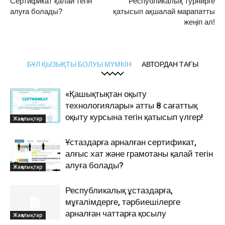
Сертификат қалай тегін
Республикалық турнирге
алуға болады?
қатысып ақшалай марапатты
жеңіп ал!
БҰЛ ҚЫЗЫҚТЫ БОЛУЫ МҮМКІН
АВТОРДАН ТАҒЫ
«Қашықтықтан оқыту
технологиялары» атты 8 сағаттық
оқыту курсына тегін қатысып үлгер!
Жаңалықтар
Ұстаздарға арналған сертификат,
алғыс хат және грамотаны қалай тегін
алуға болады?
Жаңалықтар
Республикалық ұстаздарға,
мұғалімдерге, тәрбиешілерге
арналған чаттарға қосылу
Жаңалықтар