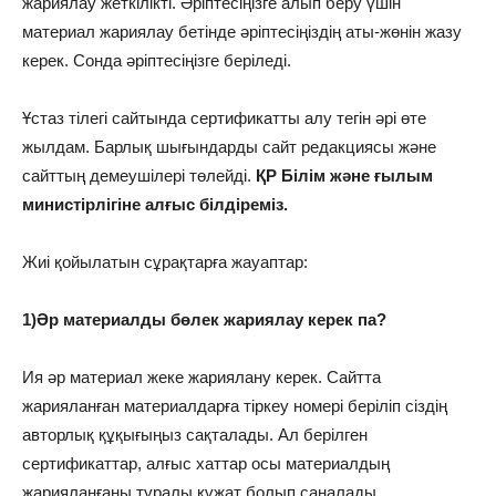
жариялау жеткілікті. Әріптесіңізге алып беру үшін
материал жариялау бетінде әріптесіңіздің аты-жөнін жазу
керек. Сонда әріптесіңізге беріледі.
Ұстаз тілегі сайтында сертификатты алу тегін әрі өте
жылдам. Барлық шығындарды сайт редакциясы және
сайттың демеушілері төлейді.
ҚР Білім және ғылым
министірлігіне алғыс білдіреміз.
Жиі қойылатын сұрақтарға жауаптар:
1)Әр материалды бөлек жариялау керек па?
Ия әр материал жеке жариялану керек. Сайтта
жарияланған материалдарға тіркеу номері беріліп сіздің
авторлық құқығыңыз сақталады. Ал берілген
сертификаттар, алғыс хаттар осы материалдың
жарияланғаны туралы құжат болып саналады.