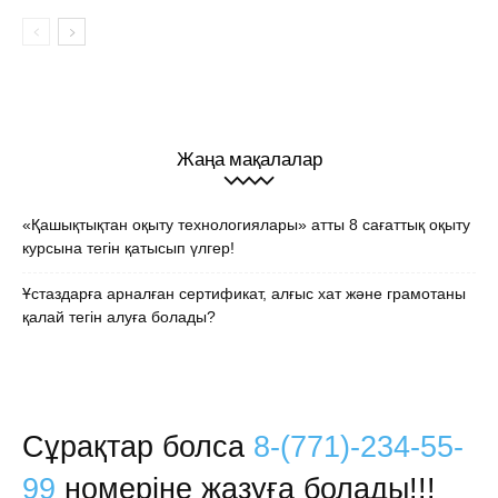
Жаңа мақалалар
«Қашықтықтан оқыту технологиялары» атты 8 сағаттық оқыту
курсына тегін қатысып үлгер!
Ұстаздарға арналған сертификат, алғыс хат және грамотаны
қалай тегін алуға болады?
Сұрақтар болса
8-(771)-234-55-
99
номеріне жазуға болады!!!