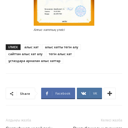
Алғыс хаттың үлгісі
ІЛМЕК
алғыс хат
алғыс хатты тегін алу
сайттан алғыс хат алу
тегін алғыс хат
ұстаздарға арналған алғыс хаттар
Facebook
VK
Share
Алдыңғы жазба
Келесі жазба