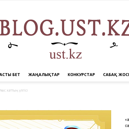
АСТЫ БЕТ
ЖАҢАЛЫҚТАР
КОНКУРСТАР
САБАҚ ЖОС
blog.ust.kz
лғыс хаттың үлгісі
«
—
са