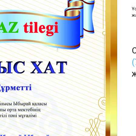
Ұ
ж
конкурстар
С
(
ж