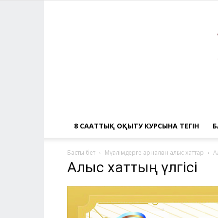
8 САҒАТТЫҚ ОҚЫТУ КУРСЫНА ТЕГІН
Б
Басты бет
Мұғалімдерге арналған алғыс хаттар
А
Алғыс хаттың үлгісі