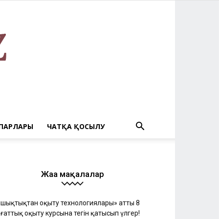
ПАРЛАРЫ
ЧАТҚА ҚОСЫЛУ
Жаңа мақалалар
Қашықтықтан оқыту технологиялары» атты 8
ғаттық оқыту курсына тегін қатысып үлгер!