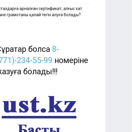
стаздарға арналған сертификат, алғыс хат
әне грамотаны қалай тегін алуға болады?
ұрақтар болса
8-
771)-234-55-99
номеріне
азуға болады!!!